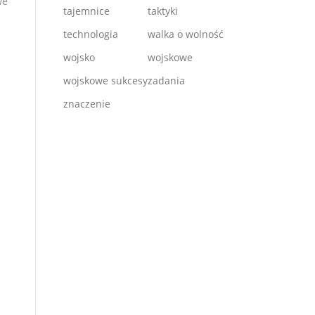
we
tajemnice
taktyki
technologia
walka o wolność
wojsko
wojskowe
wojskowe sukcesy
zadania
znaczenie