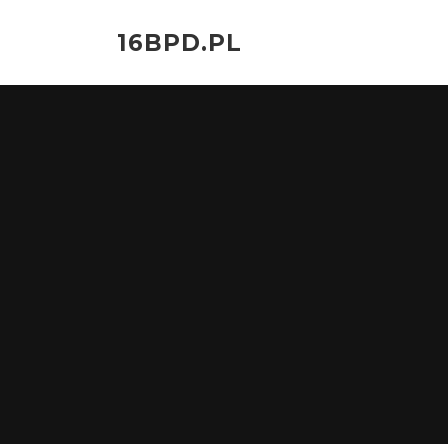
Przejdź
do
16BPD.PL
treści