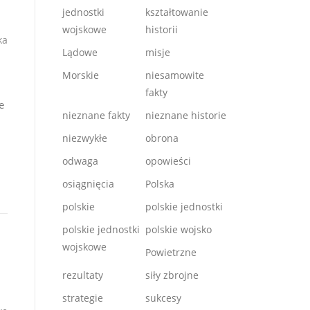
jednostki
kształtowanie
wojskowe
historii
ka
Lądowe
misje
Morskie
niesamowite
fakty
e
nieznane fakty
nieznane historie
niezwykłe
obrona
odwaga
opowieści
osiągnięcia
Polska
polskie
polskie jednostki
polskie jednostki
polskie wojsko
wojskowe
Powietrzne
rezultaty
siły zbrojne
strategie
sukcesy