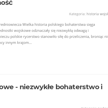
ność
Kategoria:
historia wojs
redniowiecza Wielka historia polskiego bohaterstwa sięga
jednostki wojskowe odznaczały się niezwykłą odwagą i
eczu polskie rycerstwo stanowiło siłę do przeliczenia, broniąc ni
ocy innym krajom...
kowe - niezwykłe bohaterstwo i