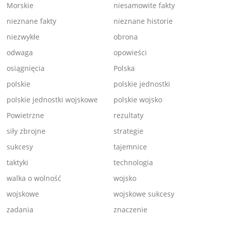
Morskie
niesamowite fakty
nieznane fakty
nieznane historie
niezwykłe
obrona
odwaga
opowieści
osiągnięcia
Polska
polskie
polskie jednostki
polskie jednostki wojskowe
polskie wojsko
Powietrzne
rezultaty
siły zbrojne
strategie
sukcesy
tajemnice
taktyki
technologia
walka o wolność
wojsko
wojskowe
wojskowe sukcesy
zadania
znaczenie