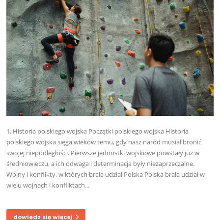
1. Historia polskiego wojska Początki polskiego wojska Historia
polskiego wojska sięga wieków temu, gdy nasz naród musiał bronić
swojej niepodległości. Pierwsze jednostki wojskowe powstały już w
średniowieczu, a ich odwaga i determinacja były niezaprzeczalne.
Wojny i konflikty, w których brała udział Polska Polska brała udział w
wielu wojnach i konfliktach...
dowiedz się więcej