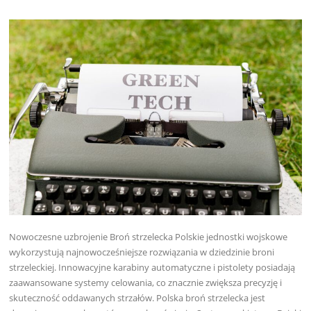
Nowoczesne uzbrojenie Broń strzelecka Polskie jednostki wojskowe
wykorzystują najnowocześniejsze rozwiązania w dziedzinie broni
strzeleckiej. Innowacyjne karabiny automatyczne i pistolety posiadają
zaawansowane systemy celowania, co znacznie zwiększa precyzję i
skuteczność oddawanych strzałów. Polska broń strzelecka jest