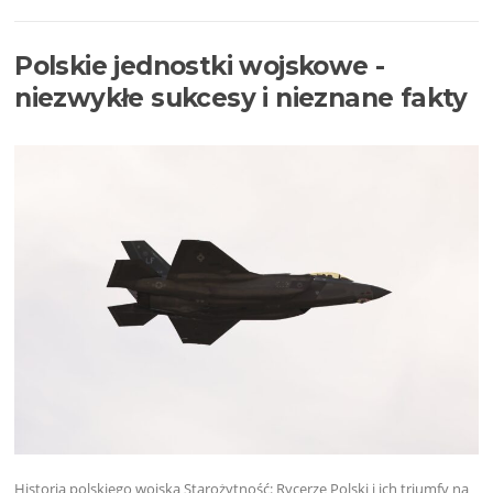
Polskie jednostki wojskowe -
niezwykłe sukcesy i nieznane fakty
Historia polskiego wojska Starożytność: Rycerze Polski i ich triumfy na