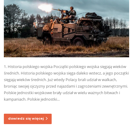
1. Historia polskiego wojska Początki polskiego wojska sięgają wieków
średnich. Historia polskiego wojska sięga daleko wstecz, a jego początki
sięgają wieków średnich. Już wtedy Polacy brali udział w walkach,
broniąc swojej ojczyzny przed najazdami i zagrożeniami zewnętrznymi.
Polskie jednostki wojskowe brały udział w wielu ważnych bitwach i
kampaniach. Polskie jednostki...
dowiedz się więcej