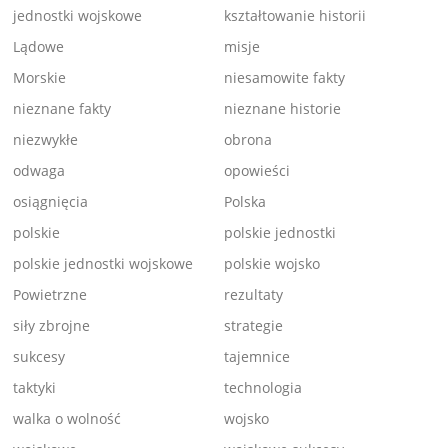
jednostki wojskowe
kształtowanie historii
Lądowe
misje
Morskie
niesamowite fakty
nieznane fakty
nieznane historie
niezwykłe
obrona
odwaga
opowieści
osiągnięcia
Polska
polskie
polskie jednostki
polskie jednostki wojskowe
polskie wojsko
Powietrzne
rezultaty
siły zbrojne
strategie
sukcesy
tajemnice
taktyki
technologia
walka o wolność
wojsko