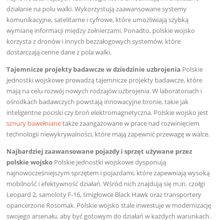
działanie na polu walki. Wykorzystują zaawansowane systemy
komunikacyjne, satelitarne i cyfrowe, które umożliwiają szybką
wymianę informacji między żołnierzami. Ponadto, polskie wojsko
korzysta z dronów i innych bezzałogowych systemów, które
dostarczają cenne dane z pola walki.
Tajemnicze projekty badawcze w dziedzinie uzbrojenia
Polskie
jednostki wojskowe prowadzą tajemnicze projekty badawcze, które
mają na celu rozwój nowych rodzajów uzbrojenia. W laboratoriach i
ośrodkach badawczych powstają innowacyjne bronie, takie jak
inteligentne pociski czy broń elektromagnetyczna. Polskie wojsko jest
sznury bawełniane
także zaangażowane w prace nad rozwinięciem
technologii niewykrywalności, które mają zapewnić przewagę w walce.
Najbardziej zaawansowane pojazdy i sprzęt używane przez
polskie wojsko
Polskie jednostki wojskowe dysponują
najnowocześniejszym sprzętem i pojazdami, które zapewniają wysoką
mobilność i efektywność działań. Wśród nich znajdują się m.in. czołgi
Leopard 2, samoloty F-16, śmigłowce Black Hawk oraz transportery
opancerzone Rosomak. Polskie wojsko stale inwestuje w modernizację
swojego arsenału, aby być gotowym do działań w każdych warunkach.