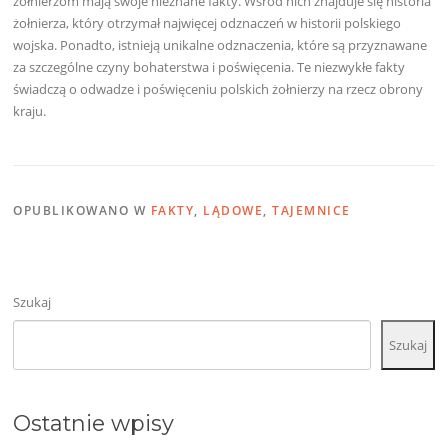
żołnierzom mają swoje nieznane fakty. Wśród nich znajduje się historia
żołnierza, który otrzymał najwięcej odznaczeń w historii polskiego
wojska. Ponadto, istnieją unikalne odznaczenia, które są przyznawane
za szczególne czyny bohaterstwa i poświęcenia. Te niezwykłe fakty
świadczą o odwadze i poświęceniu polskich żołnierzy na rzecz obrony
kraju.
OPUBLIKOWANO W
FAKTY
,
LĄDOWE
,
TAJEMNICE
Szukaj
Szukaj
Ostatnie wpisy