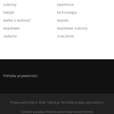
sukcesy
tajemnice
taktyki
technologia
walka o wolność
wojsko
wojskowe
wojskowe sukcesy
zadania
znaczenie
Polityka prywatności
Prawa autorskie © 2026 16bpd.pl. Wszelkie prawa zastrzeżone.
Screenr parallax theme
autorstwa FameThemes