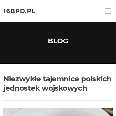
Przejdź
do
16BPD.PL
Menu
treści
BLOG
Niezwykłe tajemnice polskich
jednostek wojskowych