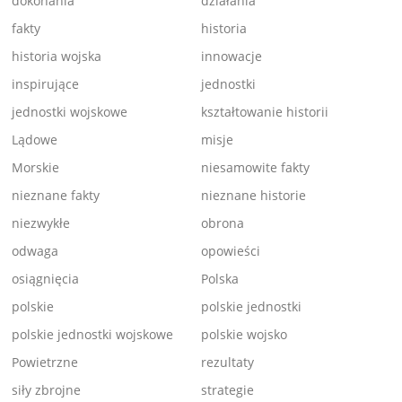
dokonania
działania
fakty
historia
historia wojska
innowacje
inspirujące
jednostki
jednostki wojskowe
kształtowanie historii
Lądowe
misje
Morskie
niesamowite fakty
nieznane fakty
nieznane historie
niezwykłe
obrona
odwaga
opowieści
osiągnięcia
Polska
polskie
polskie jednostki
polskie jednostki wojskowe
polskie wojsko
Powietrzne
rezultaty
siły zbrojne
strategie