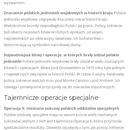
wyzwaniom.
Znaczenie polskich jednostek wojskowych w historii kraju
Polskie
jednostki wojskowe odgrywały kluczową rolę w historii kraju.
Wielokrotnie broniły niepodległości Polski i jej granic. Polscy żołnierze
byli obecni na polach bitew w różnych epokach, od wojen
napoleońskich po obie wojny światowe. Ich bohaterstwo i
determinacja są symbolem narodowej dumy.
Najważniejsze bitwy i operacje, w których brały udział polskie
jednostki
Polskie jednostki wojskowe brały udział w wielu znaczących
bitwach i operacjach. Bitwa pod Grunwaldem w 1410 roku była jednym
z największych zwycięstw w historii Polski. W czasie II wojny światowej
polscy żołnierze walczyli m.in. pod Monte Cassino i pod Arnhem. Ich
odwaga i poświęcenie przyczyniły się do sukcesów sojuszniczych.
Tajemnicze operacje specjalne
Operacja X: nieznane sukcesy polskich oddziałów specjalnych
Polskie oddziały specjalne mają na swoim koncie wiele nieznanych
sukcesów. Jednym z nich jest tajemnicza Operacja X, która przyniosła
spektakularne rezultaty. Dowiedz się więcej o tym, jak polscy żołnierze