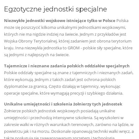
Egzotyczne jednostki specjalne
Niezwykłe jednostki wojskowe istniejące tylko w Polsce
Polska
może się poszczycić kilkoma unikalnymi jednostkami wojskowymi,
których nie ma nigdzie indziej na świecie. Jednym z przykładów jest
Wojska Obrony Terytorialnej, której zadaniem jest obrona terytorium
kraju. Inna niezwykła jednostka to GROM - polskie siły specjalne, które
są jednymi z najlepszych na świecie.
Tajemnicze i nieznane zadania polskich oddziałów specjalnych
Polskie oddziały specjalne są znane z tajemniczych i nieznanych zadań,
które wykonują. Jednym z takich zadań jest ochrona polskich
dyplomatów za granicą. Często działają w tajemnicy, wykonując
operacje specjalne, które wymagają precyzji i szybkiego działania.
Unikalne umiejętności i szkolenia żołnierzy tych jednostek
Żołnierze polskich jednostek wojskowych posiadają unikalne
umiejętności i przechodzą intensywne szkolenia. Są wyszkoleni w
zakresie walki w różnych warunkach terenowych, zarówno na lądzie, w
powietrzu jak i na morzu. Doskonale opanowują techniki walki wręcz, a
także posługują się zaawansowanym sprzętem i technologią.