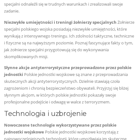
specjalni odnaleźli się w trudnych warunkach i zrealizowali swoje
zadanie.
Niezwykłe umiejętności i treningi żołnierzy specjalnych
Żołnierze
specjalni polskiego wojska posiadają niezwykłe umiejętności, które
wynikają z intensywnego treningu. Ich zdolności taktyczne, techniczne
i fizyczne są na najwyższym poziomie. Poznaj fascynujące fakty o tym,
jak żołnierze specjalni przygotowują się do wykonywania
skomplikowanych misji.
Słynne akcje antyterrorystyczne przeprowadzone przez polskie
jednostki
Polskie jednostki wojskowe są znane z przeprowadzania
skutecznych akcji antyterrorystycznych. Dzielnie stawiają czoła
zagrożeniom i chronią bezpieczeństwo obywateli. Przyjrzyj się bliżej
słynnym akcjom, w których polskie jednostki pokazały swoje
profesjonalne podejście i odwagę w walce z terroryzmem.
Technologia i uzbrojenie
Nowoczesne technologie wykorzystywane przez polskie
jednostki wojskowe
Polskie jednostki wojskowe korzystają z
najnowocześniejszych technologii, które umożliwiają im skuteczne