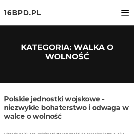
Przejdź
do
16BPD.PL
Menu
treści
KATEGORIA:
WALKA O
WOLNOŚĆ
Polskie jednostki wojskowe -
niezwykłe bohaterstwo i odwaga w
walce o wolność
Historia polskiego wojska Od starożytności do średniowiecza Wielka