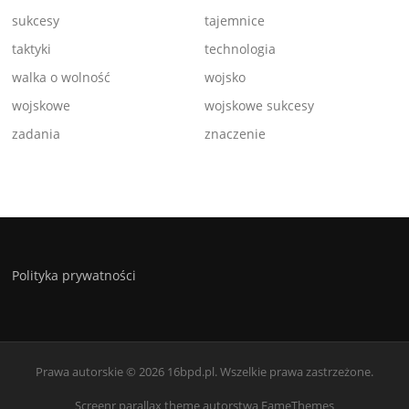
sukcesy
tajemnice
taktyki
technologia
walka o wolność
wojsko
wojskowe
wojskowe sukcesy
zadania
znaczenie
Polityka prywatności
Prawa autorskie © 2026 16bpd.pl. Wszelkie prawa zastrzeżone.
Screenr parallax theme
autorstwa FameThemes