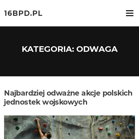
Przejdź
do
16BPD.PL
Menu
treści
KATEGORIA:
ODWAGA
Najbardziej odważne akcje polskich
jednostek wojskowych