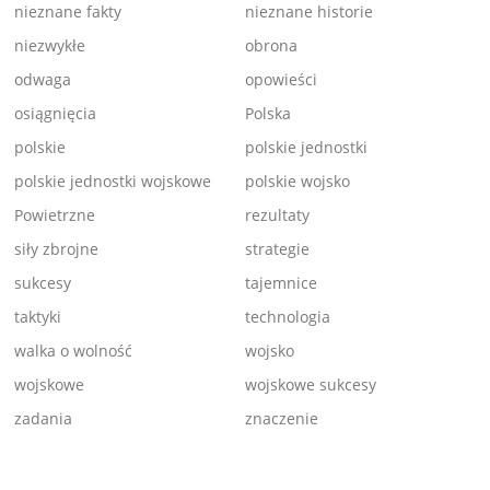
nieznane fakty
nieznane historie
niezwykłe
obrona
odwaga
opowieści
osiągnięcia
Polska
polskie
polskie jednostki
polskie jednostki wojskowe
polskie wojsko
Powietrzne
rezultaty
siły zbrojne
strategie
sukcesy
tajemnice
taktyki
technologia
walka o wolność
wojsko
wojskowe
wojskowe sukcesy
zadania
znaczenie