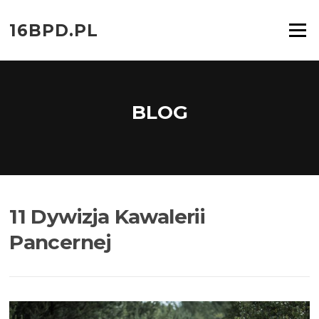
Przejdź
do
16BPD.PL
Menu
treści
BLOG
11 Dywizja Kawalerii
Pancernej