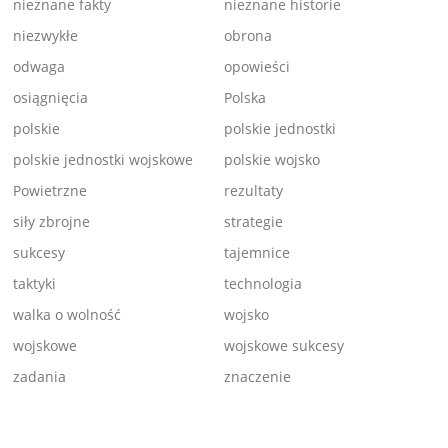
nieznane fakty
nieznane historie
niezwykłe
obrona
odwaga
opowieści
osiągnięcia
Polska
polskie
polskie jednostki
polskie jednostki wojskowe
polskie wojsko
Powietrzne
rezultaty
siły zbrojne
strategie
sukcesy
tajemnice
taktyki
technologia
walka o wolność
wojsko
wojskowe
wojskowe sukcesy
zadania
znaczenie