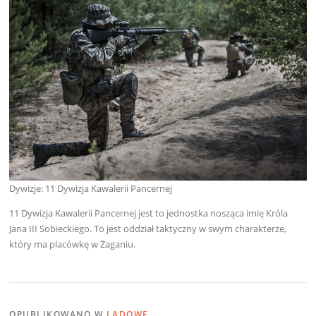
Dywizje: 11 Dywizja Kawalerii Pancernej
11 Dywizja Kawalerii Pancernej jest to jednostka nosząca imię Króla
Jana III Sobieckiego. To jest oddział taktyczny w swym charakterze,
który ma placówkę w Żaganiu.
OPUBLIKOWANO W
LĄDOWE