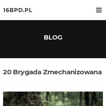
Przejdź
do
16BPD.PL
Menu
treści
BLOG
20 Brygada Zmechanizowana