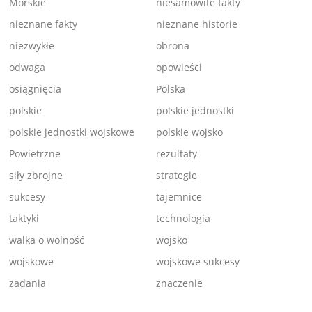
Morskie
niesamowite fakty
nieznane fakty
nieznane historie
niezwykłe
obrona
odwaga
opowieści
osiągnięcia
Polska
polskie
polskie jednostki
polskie jednostki wojskowe
polskie wojsko
Powietrzne
rezultaty
siły zbrojne
strategie
sukcesy
tajemnice
taktyki
technologia
walka o wolność
wojsko
wojskowe
wojskowe sukcesy
zadania
znaczenie