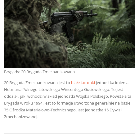
Brygady: 20 Brygada Zmechanizowana
20 Brygada Zmechanizowana jest to
białe koronki
jednostka imienia
Hetmana Polnego Litewskiego Wincentego Gosiewskiego. To jest
oddział , jaki wchodzi w skład jednostki Wojska Polskiego. Powstała ta
Brygada w roku 1994. Jest to formacja utworzona generalnie na bazie
75 Ośrodka Materiałowo-Technicznego. Jest jednostką 15 Dywizji
Zmechanizowanej.