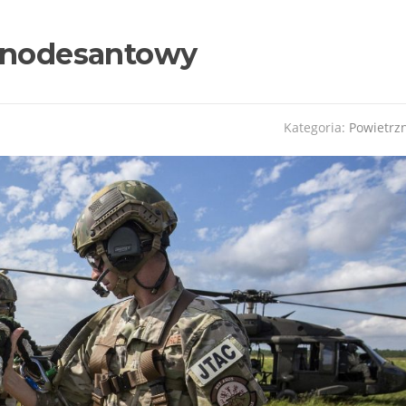
rznodesantowy
Kategoria:
Powietrz