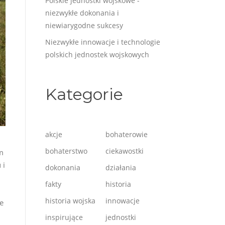
Polskie jednostki wojskowe -
niezwykłe dokonania i
niewiarygodne sukcesy
Niezwykłe innowacje i technologie
polskich jednostek wojskowych
Kategorie
akcje
bohaterowie
bohaterstwo
ciekawostki
m
 i
dokonania
działania
fakty
historia
historia wojska
innowacje
e
inspirujące
jednostki