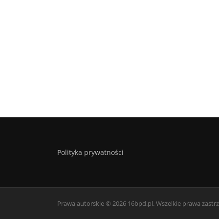
Polityka prywatności
Prawa autorskie © 2026 16bpd.pl. Wszelkie prawa zastr