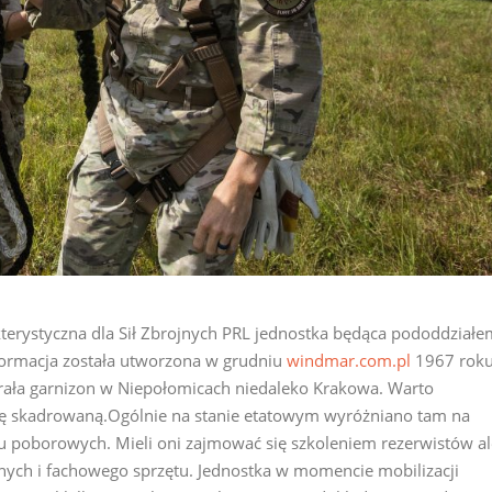
kterystyczna dla Sił Zbrojnych PRL jednostka będąca pododdziałe
ormacja została utworzona w grudniu
windmar.com.pl
1967 roku
rała garnizon w Niepołomicach niedaleko Krakowa. Warto
stkę skadrowaną.Ogólnie na stanie etatowym wyróżniano tam na
iu poborowych. Mieli oni zajmować się szkoleniem rezerwistów al
ych i fachowego sprzętu. Jednostka w momencie mobilizacji