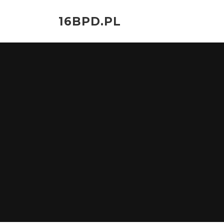
Przejdź
do
16BPD.PL
treści