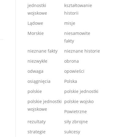
jednostki
kształtowanie
wojskowe
historii
Lądowe
misje
Morskie
niesamowite
fakty
nieznane fakty
nieznane historie
niezwykłe
obrona
odwaga
opowieści
osiągnięcia
Polska
polskie
polskie jednostki
polskie jednostki
polskie wojsko
wojskowe
Powietrzne
rezultaty
siły zbrojne
strategie
sukcesy