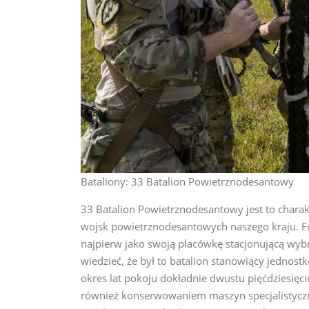
Bataliony: 33 Batalion Powietrznodesantowy
33 Batalion Powietrznodesantowy jest to chara
wojsk powietrznodesantowych naszego kraju. F
najpierw jako swoją placówkę stacjonującą wyb
wiedzieć, że był to batalion stanowiący jedno
okres lat pokoju dokładnie dwustu pięćdziesięc
również konserwowaniem maszyn specjalistyczn