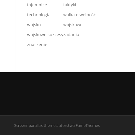
tajemnice
taktyki
technologia
walka o wolność
wojsko
wojskowe
wojskowe sukcesy
zadania
znaczenie
Screenr parallax theme
autorstwa FameThemes