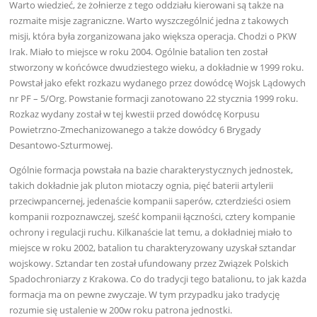
Warto wiedzieć, że żołnierze z tego oddziału kierowani są także na
rozmaite misje zagraniczne. Warto wyszczególnić jedna z takowych
misji, która była zorganizowana jako większa operacja. Chodzi o PKW
Irak. Miało to miejsce w roku 2004. Ogólnie batalion ten został
stworzony w końcówce dwudziestego wieku, a dokładnie w 1999 roku.
Powstał jako efekt rozkazu wydanego przez dowódcę Wojsk Lądowych
nr PF – 5/Org. Powstanie formacji zanotowano 22 stycznia 1999 roku.
Rozkaz wydany został w tej kwestii przed dowódcę Korpusu
Powietrzno-Zmechanizowanego a także dowódcy 6 Brygady
Desantowo-Szturmowej.
Ogólnie formacja powstała na bazie charakterystycznych jednostek,
takich dokładnie jak pluton miotaczy ognia, pięć baterii artylerii
przeciwpancernej, jedenaście kompanii saperów, czterdzieści osiem
kompanii rozpoznawczej, sześć kompanii łączności, cztery kompanie
ochrony i regulacji ruchu. Kilkanaście lat temu, a dokładniej miało to
miejsce w roku 2002, batalion tu charakteryzowany uzyskał sztandar
wojskowy. Sztandar ten został ufundowany przez Związek Polskich
Spadochroniarzy z Krakowa. Co do tradycji tego batalionu, to jak każda
formacja ma on pewne zwyczaje. W tym przypadku jako tradycję
rozumie się ustalenie w 200w roku patrona jednostki.