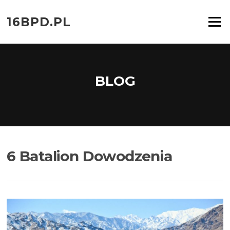
Przejdź
do
16BPD.PL
Menu
treści
BLOG
6 Batalion Dowodzenia