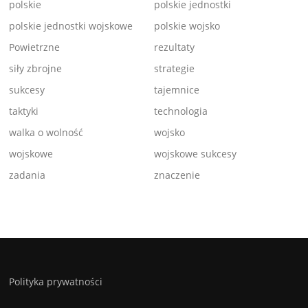
polskie
polskie jednostki
polskie jednostki wojskowe
polskie wojsko
Powietrzne
rezultaty
siły zbrojne
strategie
sukcesy
tajemnice
taktyki
technologia
walka o wolność
wojsko
wojskowe
wojskowe sukcesy
zadania
znaczenie
Polityka prywatności